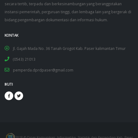
secara tertib, terpadu dan berkesinambungan yang beranggotakan
instansi pemerintah, perguruan tinggi, dan lembaga lain yang bergerak di
bidang pengembangan dokumentasi dan informasi hukum.
KONTAK
Jl. Gajah Mada No. 36 Tanah Grogot Kab. Paser kalimantan Timur
(0543) 21013
pemperda.dprdpaser@gmail.com
IKUTI
2018 © Dinas Komunikasi, Informatika, Statistik dan Persandian Kab. Paser